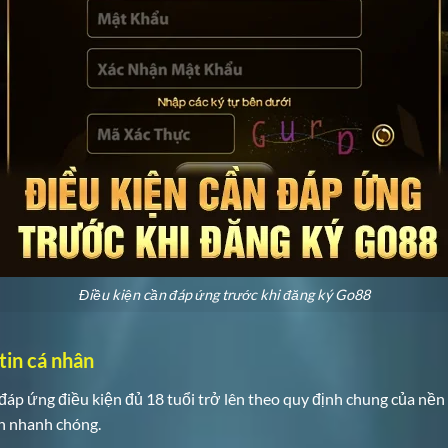
Điều kiện cần đáp ứng trước khi đăng ký Go88
tin cá nhân
 đáp ứng điều kiện đủ 18 tuổi trở lên theo quy định chung của nền
nh nhanh chóng.