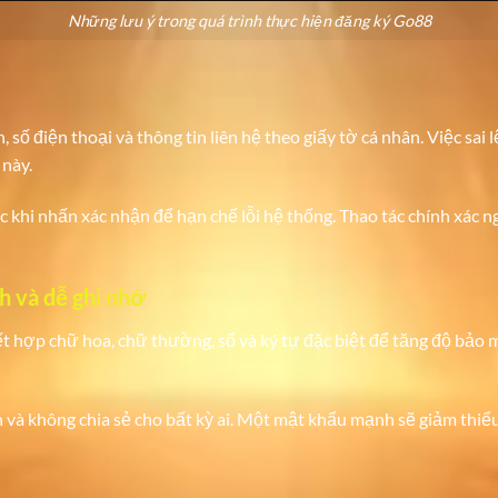
Những lưu ý trong quá trình thực hiện đăng ký Go88
, số điện thoại và thông tin liên hệ theo giấy tờ cá nhân. Việc sai
 này.
 khi nhấn xác nhận để hạn chế lỗi hệ thống. Thao tác chính xác ng
h và dễ ghi nhớ
ết hợp chữ hoa, chữ thường, số và ký tự đặc biệt để tăng độ bảo
và không chia sẻ cho bất kỳ ai. Một mật khẩu mạnh sẽ giảm thiểu