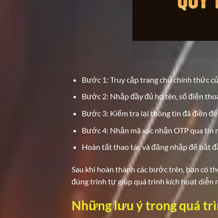
Bước 1: Truy cập trang chủ chính thức c
Bước 2: Nhập đầy đủ họ tên, số điện thoạ
Bước 3: Kiểm tra lại thông tin đã điền đ
Bước 4: Nhận mã xác nhận OTP qua tin n
Hoàn tất thao tác và đăng nhập để bắt 
Sau khi hoàn thành các bước trên, bạn có th
đúng trình tự giúp quá trình kích hoạt diễn 
Những lưu ý trong quá tr