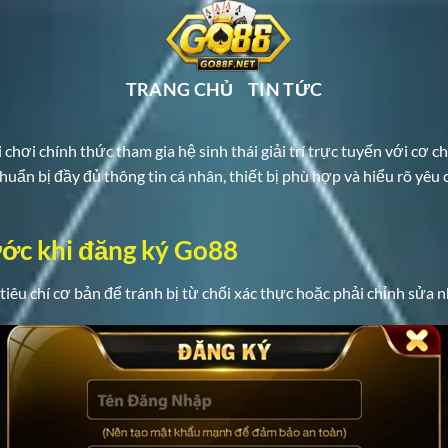
TRANG CHỦ
TIN TỨC
chơi chính thức tham gia hệ sinh thái giải trí trực tuyến với cơ 
chuẩn bị đầy đủ thông tin cá nhân, thiết bị phù hợp và hiểu rõ yêu
ước khi đăng ký Go88
 tiêu chí cơ bản để tránh bị từ chối xác thực hoặc phải chỉnh sửa n