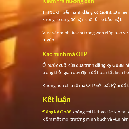
Kiểm tra đường dẫn
Trước khi tiến hành
đăng ký Go88
, bạn nên
không rõ ràng để hạn chế rủi ro bảo mật.
Việc xác minh địa chỉ trang web giúp bảo vệ
tuyến.
Xác minh mã OTP
Ở bước cuối của quá trình
đăng ký Go88
, 
trong thời gian quy định để hoàn tất kích h
Không nên chia sẻ mã OTP với bất kỳ ai để 
Kết luận
Đăng ký Go88
không chỉ là thao tác tạo tài
kiếm một môi trường minh bạch và vận hàn