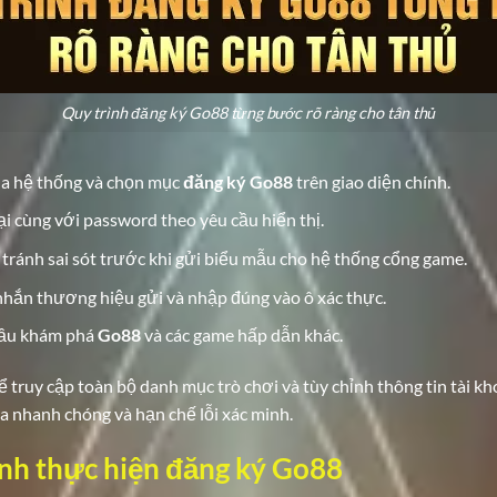
Quy trình đăng ký Go88 từng bước rõ ràng cho tân thủ
ủa hệ thống và chọn mục
đăng ký Go88
trên giao diện chính.
i cùng với password theo yêu cầu hiển thị.
ể tránh sai sót trước khi gửi biểu mẫu cho hệ thống cổng game.
hắn thương hiệu gửi và nhập đúng vào ô xác thực.
đầu khám phá
Go88
và các game hấp dẫn khác.
ể truy cập toàn bộ danh mục trò chơi và tùy chỉnh thông tin tài k
ra nhanh chóng và hạn chế lỗi xác minh.
ình thực hiện đăng ký Go88