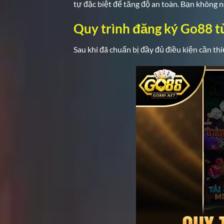
tự đặc biệt để tăng độ an toàn. Bạn không 
Quy trình đăng ký Go88 t
Sau khi đã chuẩn bị đầy đủ điều kiện cần thi