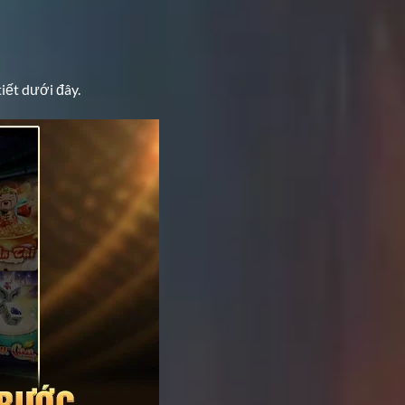
tiết dưới đây.