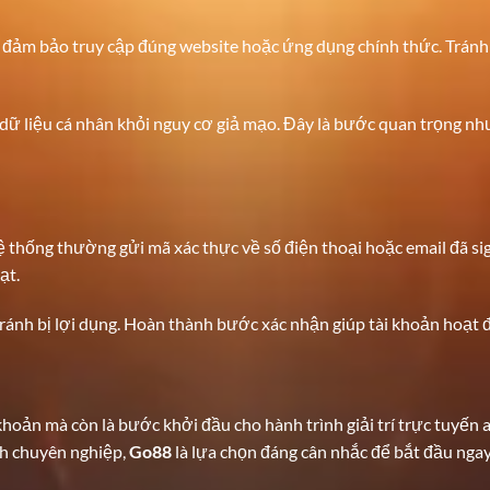
 đảm bảo truy cập đúng website hoặc ứng dụng chính thức. Tránh s
 dữ liệu cá nhân khỏi nguy cơ giả mạo. Đây là bước quan trọng nh
hệ thống thường gửi mã xác thực về số điện thoại hoặc email đã s
oạt.
tránh bị lợi dụng. Hoàn thành bước xác nhận giúp tài khoản hoạt 
 khoản mà còn là bước khởi đầu cho hành trình giải trí trực tuyến
h chuyên nghiệp,
Go88
là lựa chọn đáng cân nhắc để bắt đầu nga